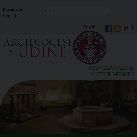
Skip
Multimedia
to
Contatti
content
Seguici su
SERVIZIO PER IL
CATECUMENATO