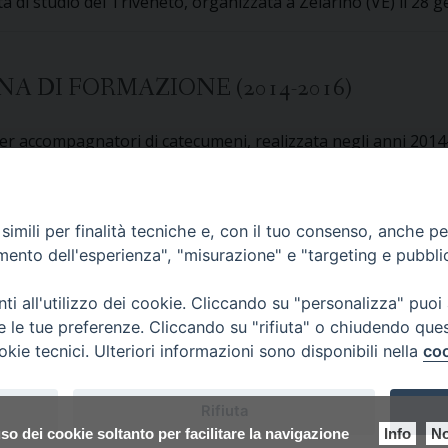
ta di studio del Triveneto, organizzata a Zelarino (VE) il 28 
 DI FORMAZIONE (2014-2016)
 per accompagnatori di catecumeni, realizzata negli anni 201
imili per finalità tecniche e, con il tuo consenso, anche per 
amento dell'esperienza", "misurazione" e "targeting e pubbli
 della formazione per accompagnatori di catecumeni.
i all'utilizzo dei cookie. Cliccando su "personalizza" puoi
re le tue preferenze. Cliccando su "rifiuta" o chiudendo que
okie tecnici. Ulteriori informazioni sono disponibili nella
coo
 di Udine 2017
Rifiuta
 33100 Udine (UD) Tel. 0432.414.511 - Fax 0432.511.838 C.F. 8001390
so dei cookie soltanto per facilitare la navigazione
Info
No