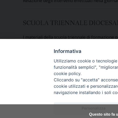
Relazione degli interventi effettuati nella giorna
SCUOLA TRIENNALE DIOCESANA
I materiali della scuola triennale di formazione
Informativa
CONTRIBUTI VARI
Utilizziamo cookie o tecnologie s
funzionalità semplici", "miglior
Ulteriori contributi e approfondimenti sul tema
cookie policy.
Cliccando su "accetta" acconsent
cookie utilizzati e personalizza
P
navigazione installando i soli co
o
Copyright © Arcidiocesi
Personalizza
Piazza Patriarcato, 1 -
s
Questo sito fa u