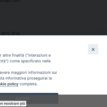
gennaio 2007.
4-2015-2016.
altre finalità ("interazioni e
cità") come specificato nella
 avere maggiori informazioni sui
sta informativa proseguirai la
kie policy
completa.
Accetta
0305
n mostrare più