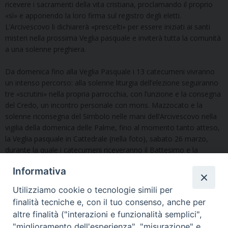
ricevere i sacramenti della vita cristiana, proclamando il proprio
«sì» e apponendo la loro firma sul registro degli eletti.
L’Arcivescovo li dichiarerà «prescelti» per essere iniziati ai santi
misteri nella prossima Veglia pasquale e inviterà tutta la comunità
a una solenne preghiera.
Da domenica fino alla Veglia Pasquale i 13 catecumeni vivranno
un intenso percorso: alla solenne liturgia dell’elezione seguiranno
tre «scrutini» nella propria parrocchia, con l’unzione e la consegna
del Credo, un incontro personale con mons. Mazzocato e la
solenne riconsegna del Simbolo nelle mani dell’Arcivescovo nella
vigilia della domenica delle Palme, fino al momento tanto atteso,
la Veglia pasquale in Cattedrale (nella foto), sabato 26 marzo,
durante la quale i catecumeni riceveranno il Battesimo e la
Cresima, partecipando poi all’Eucaristia per la prima volta.
Informativa
A questo link tutte le tappe del cammino dei Catecumeni.
Utilizziamo cookie o tecnologie simili per
finalità tecniche e, con il tuo consenso, anche per
altre finalità ("interazioni e funzionalità semplici",
"miglioramento dell'esperienza", "misurazione" e