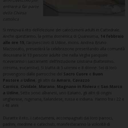
all’Arcivescovo per
entrare a far parte
della Chiesa
cattolica
Si rinnova il rito dell’elezione dei catecumeni adulti in Cattedrale.
Anche quest’anno, la prima domenica di Quaresima,
14 febbraio
alle ore 19
, l’arcivescovo di Udine, mons. Andrea Bruno
Mazzocato, presiederà la celebrazione presentando alla comunità
diocesana le 13 persone adulte che nella Veglia pasquale
riceveranno i sacramenti dell’Iniziazione cristiana (battesimo,
cresima, eucaristia). Si tratta di 5 uomini e 8 donne. Sei di loro
provengono dalle parrocchie del
Sacro Cuore
e
Buon
Pastore
a
Udine
, gli altri da
Amaro
,
Cavazzo
Carnico
,
Cividale
,
Marano
,
Magnano in Riviera
e
San Marco
a Udine
. Sette sono albanesi, uno italiano, gli altri di origini
ungherese, nigeriana, tailandese, russa e indiana. Hanno tra i 22 e
i 48 anni.
Durante il rito, i catecumeni, accompagnati dai loro parroci,
padrini, medrine e catechisti, manifesteranno la volontà di