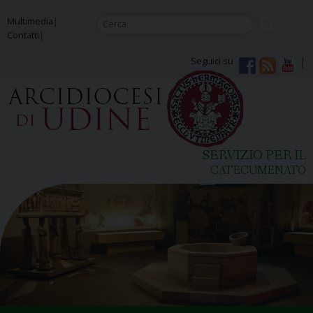
Skip
Multimedia
to
Contatti
content
Seguici su
SERVIZIO PER IL
CATECUMENATO