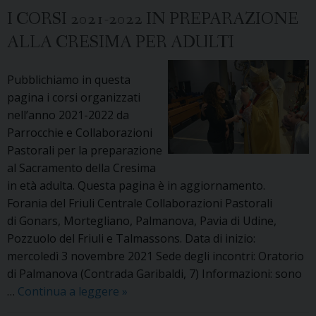
preparazione
I CORSI 2021-2022 IN PREPARAZIONE
alla
ALLA CRESIMA PER ADULTI
Cresima
per
Pubblichiamo in questa
adulti
pagina i corsi organizzati
nell’anno
nell’anno 2021-2022 da
2022-
Parrocchie e Collaborazioni
2023
Pastorali per la preparazione
al Sacramento della Cresima
in età adulta. Questa pagina è in aggiornamento.
Forania del Friuli Centrale Collaborazioni Pastorali
di Gonars, Mortegliano, Palmanova, Pavia di Udine,
Pozzuolo del Friuli e Talmassons. Data di inizio:
mercoledì 3 novembre 2021 Sede degli incontri: Oratorio
di Palmanova (Contrada Garibaldi, 7) Informazioni: sono
I
…
Continua a leggere
»
corsi