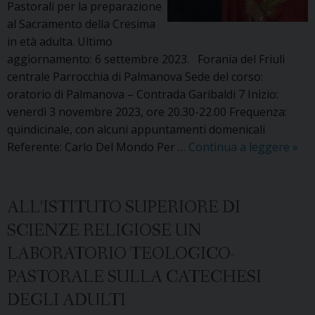
202
Pastorali per la preparazione
202
al Sacramento della Cresima
in età adulta. Ultimo
aggiornamento: 6 settembre 2023. Forania del Friuli
centrale Parrocchia di Palmanova Sede del corso:
oratorio di Palmanova – Contrada Garibaldi 7 Inizio:
venerdì 3 novembre 2023, ore 20.30-22.00 Frequenza:
quindicinale, con alcuni appuntamenti domenicali
I
Referente: Carlo Del Mondo Per …
Continua a leggere
»
cors
in
pre
ALL’ISTITUTO SUPERIORE DI
alla
SCIENZE RELIGIOSE UN
Cre
LABORATORIO TEOLOGICO-
per
adul
PASTORALE SULLA CATECHESI
nell
DEGLI ADULTI
202