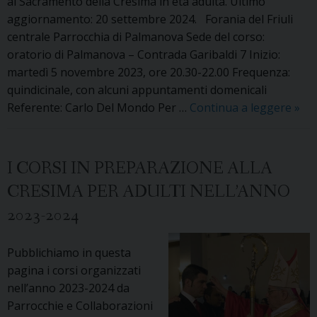
al Sacramento della Cresima in età adulta. Ultimo
aggiornamento: 20 settembre 2024. Forania del Friuli
centrale Parrocchia di Palmanova Sede del corso:
oratorio di Palmanova – Contrada Garibaldi 7 Inizio:
martedì 5 novembre 2023, ore 20.30-22.00 Frequenza:
quindicinale, con alcuni appuntamenti domenicali
I
Referente: Carlo Del Mondo Per …
Continua a leggere
»
perc
di
for
I CORSI IN PREPARAZIONE ALLA
ver
CRESIMA PER ADULTI NELL’ANNO
la
2023-2024
Cre
in
età
Pubblichiamo in questa
adul
pagina i corsi organizzati
per
nell’anno 2023-2024 da
l’an
Parrocchie e Collaborazioni