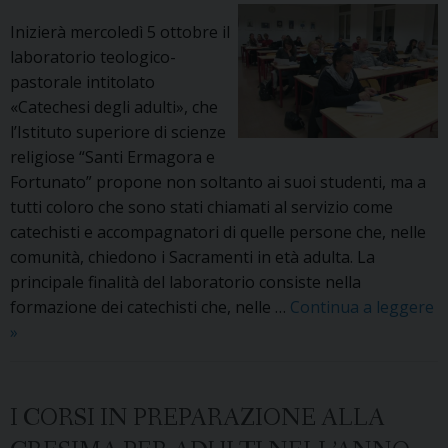
202
Inizierà mercoledì 5 ottobre il
laboratorio teologico-
pastorale intitolato
«Catechesi degli adulti», che
l’Istituto superiore di scienze
religiose “Santi Ermagora e
Fortunato” propone non soltanto ai suoi studenti, ma a
tutti coloro che sono stati chiamati al servizio come
catechisti e accompagnatori di quelle persone che, nelle
comunità, chiedono i Sacramenti in età adulta. La
principale finalità del laboratorio consiste nella
formazione dei catechisti che, nelle …
Continua a leggere
All’Istituto
»
superiore
di
scienze
I CORSI IN PREPARAZIONE ALLA
religiose