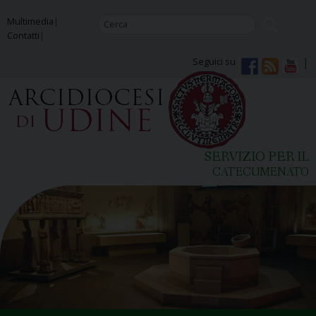
Skip
Multimedia
to
Contatti
content
Seguici su
SERVIZIO PER IL
CATECUMENATO