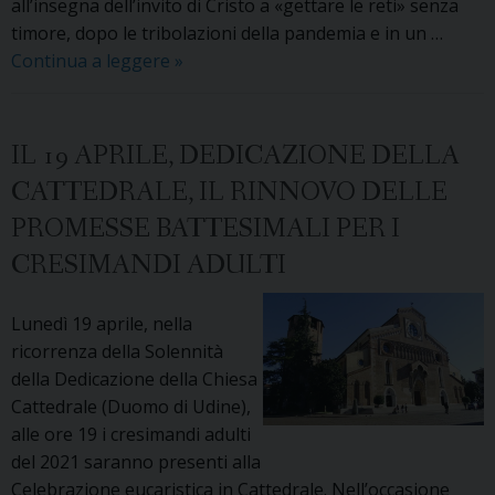
all’insegna dell’invito di Cristo a «gettare le reti» senza
timore, dopo le tribolazioni della pandemia e in un …
«Prendi
Continua a leggere
»
il
largo
e
IL 19 APRILE, DEDICAZIONE DELLA
gettate
CATTEDRALE, IL RINNOVO DELLE
le
PROMESSE BATTESIMALI PER I
reti»:
a
CRESIMANDI ADULTI
settembre
un
Lunedì 19 aprile, nella
“convegno
ricorrenza della Solennità
itinerante”
della Dedicazione della Chiesa
per
Cattedrale (Duomo di Udine),
tutti
alle ore 19 i cresimandi adulti
gli
del 2021 saranno presenti alla
operatori
Celebrazione eucaristica in Cattedrale. Nell’occasione