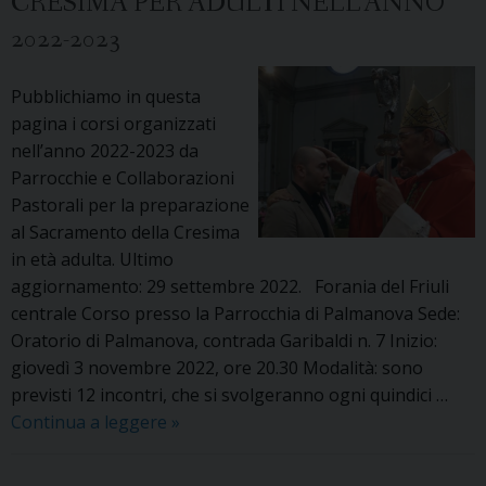
CRESIMA PER ADULTI NELL’ANNO
un
2022-2023
laboratorio
teologico-
pastorale
Pubblichiamo in questa
sulla
pagina i corsi organizzati
catechesi
nell’anno 2022-2023 da
degli
Parrocchie e Collaborazioni
adulti
Pastorali per la preparazione
al Sacramento della Cresima
in età adulta. Ultimo
aggiornamento: 29 settembre 2022. Forania del Friuli
centrale Corso presso la Parrocchia di Palmanova Sede:
Oratorio di Palmanova, contrada Garibaldi n. 7 Inizio:
giovedì 3 novembre 2022, ore 20.30 Modalità: sono
previsti 12 incontri, che si svolgeranno ogni quindici …
I
Continua a leggere
»
corsi
in