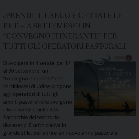
2021-
2022
«PRENDI IL LARGO E GETTATE LE
in
RETI»: A SETTEMBRE UN
preparazione
“CONVEGNO ITINERANTE” PER
alla
Cresima
TUTTI GLI OPERATORI PASTORALI
per
adulti
Si svolgerà in 4 serate, dal 17
al 30 settembre, un
“convegno itinerante” che
l’Arcidiocesi di Udine propone
agli operatori di tutti gli
ambiti pastorali che svolgono
il loro servizio nelle 374
Parrocchie del territorio
diocesano. È un’iniziativa in
grande stile, per aprire un nuovo anno pastorale