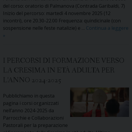
del corso: oratorio di Palmanova (Contrada Garibaldi, 7)
Inizio del percorso: martedì 4 novembre 2025 (12
incontri), ore 20.30-22.00 Frequenza: quindicinale (con
sospensione nelle feste natalizie) e …
Continua a leggere
Cresima
»
in
età
adulta,
I PERCORSI DI FORMAZIONE VERSO
i
LA CRESIMA IN ETÀ ADULTA PER
corsi
L’ANNO 2024-2025
dell’anno
2025-
2026
Pubblichiamo in questa
pagina i corsi organizzati
nell’anno 2024-2025 da
Parrocchie e Collaborazioni
Pastorali per la preparazione