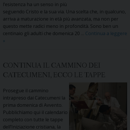
l’esistenza ha un senso in più
seguendo Cristo e la sua via. Una scelta che, in qualcuno,
arriva a maturazione in età più avanzata, ma non per
questo mette radici meno in profondità. Sono ben un
centinaio gli adulti che domenica 20 …
Continua a leggere
Pentecoste,
»
un
centinaio
di
CONTINUA IL CAMMINO DEI
adulti
CATECUMENI, ECCO LE TAPPE
verso
la
Prosegue il cammino
Cresima
intrapreso dai Catecumeni la
prima domenica di Avvento.
Pubblichiamo qui il calendario
completo con tutte le tappe
dell’Iniziazione cristiana, la