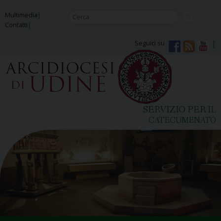
Skip
Multimedia
to
Contatti
content
Seguici su
SERVIZIO PER IL
CATECUMENATO