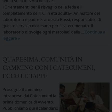
adulti sulla III Nota della CEI
«Orientamenti per il risveglio della fede e il
completamento dell’I.C. in età adulta». Animatore del
laboratorio è padre Francesco Rossi, responsabile di
questo servizio diocesano per il catecumenato. Il
laboratorio di svolge ogni mercoledì dalle …
Continua a
All’ISSR
leggere
»
di
Udine
un
QUARESIMA, COMUNITÀ IN
laboratorio
CAMMINO CON I CATECUMENI,
sul
ECCO LE TAPPE
«risveglio
della
fede
Prosegue il cammino
in
intrapreso dai Catecumeni la
età
prima domenica di Avvento.
adulta»
Pubblichiamo qui il calendario