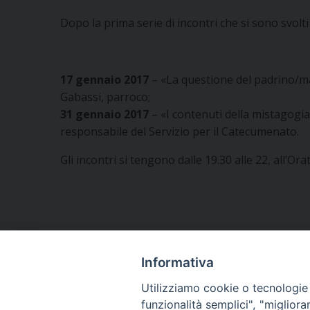
Dopo la prima serie di incontri che si sono svolt
17 gennaio 2017
– «La questione del padrino/mad
Gabassi, parroco;
31 gennaio 2017
– «I contenuti della mistagogia
responsabile del Servizio per il Catecumenato.
Gli incontri si tengono dalle 19.30 alle 22, all’Ora
Informativa
Utilizziamo cookie o tecnologie s
funzionalità semplici", "miglior