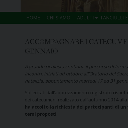
HOME
CHI SIAMO
ADULTI
FANCIULLI 
ACCOMPAGNARE I CATECUMENI
GENNAIO
A grande richiesta continua il percorso di form
incontri, iniziati ad ottobre all’Oratorio del S
natalizia: appuntamento martedì 17 ed 31 genn
Sollecitati dall’apprezzamento registrato rispe
dei catecumeni realizzato dall’autunno 2014 alla
ha accolto la richiesta dei partecipanti di u
temi proposti
.